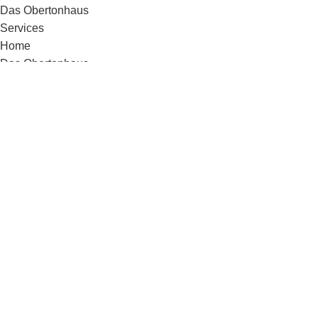
Das Obertonhaus
Services
Home
Das Obertonhaus
Services
Produkte
Klangschalen
Harmonium
Gongs
Klangschalen
Harmonium
Gongs
Über uns
Julia Stets
Holzstraße 22 80469 Munich
Tel. +49 89 267772
E-mail. mail@obertonhaus.de
© 2025 Obertonhaus EH - Julia Stets |
Impressum
|