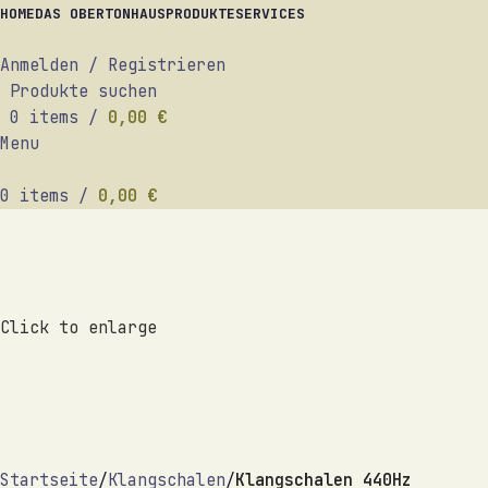
HOME
DAS OBERTONHAUS
PRODUKTE
SERVICES
Anmelden / Registrieren
Produkte suchen
0
items
/
0,00
€
Menu
0
items
/
0,00
€
Click to enlarge
Startseite
Klangschalen
Klangschalen 440Hz